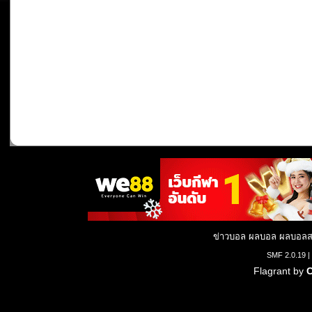
ข่าวบอล ผลบอล ผลบอลสด
SMF 2.0.19
|
Flagrant by
C