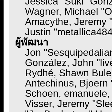
Jessica "Suki" Gonz
Wagner, Michael "
Amacythe, Jeremy 
Justin "metallica48
ผู้พัฒนา
Jon "Sesquipedalian
González, John "li
Rydhé, Shawn Bulen
Antechinus, Bjoern 
Schoen, emanuele,
Visser, Jeremy "Sl