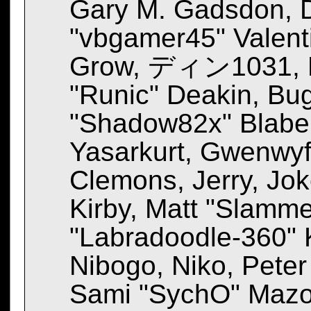
Gary M. Gadsdon, 
"vbgamer45" Valenti
Grow, ディン1031, Br
"Runic" Deakin, Bug
"Shadow82x" Blaber
Yasarkurt, Gwenwyf
Clemons, Jerry, Jok
Kirby, Matt "Slamm
"Labradoodle-360" 
Nibogo, Niko, Peter 
Sami "SychO" Mazo