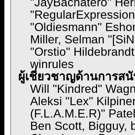
"JayBachatero" Her
"RegularExpression
"Oldiesmann" Eshom
Miller, Selman "[Si
"Orstio" Hildebrand
winrules
ผู้เชี่ยวชาญด้านการสน
Will "Kindred" Wagne
Aleksi "Lex" Kilpine
(F.L.A.M.E.R)" Patel
Ben Scott, Bigguy, 