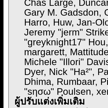
Chas Large, Duncan
Gary M. Gadsdon, G
Harro, Huw, Jan-Ol
Jeremy "jerm" Strik
"greyknight17" Hou, 
margarett, Mattitud
Michele "Illori" Davi
Dyer, Nick "Ha²", P
Dhima, Rumbaar, Pi
"sησω" Poulsen, xe
ผู้ปรับแต่งเพิ่มเติม