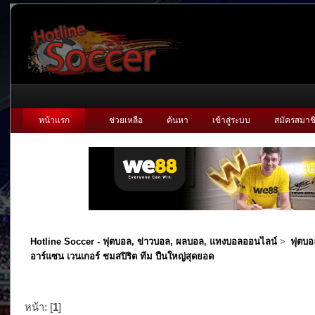
หน้าแรก
ช่วยเหลือ
ค้นหา
เข้าสู่ระบบ
สมัครสมาช
Hotline Soccer - ฟุตบอล, ข่าวบอล, ผลบอล, แทงบอลออนไลน์
>
ฟุตบอ
อาร์แซน เวนเกอร์ ชมสปิริต ทีม ปืนใหญ่สุดยอด
หน้า: [
1
]