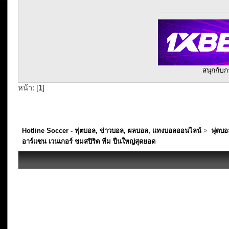
สนุกกับก
หน้า: [
1
]
Hotline Soccer - ฟุตบอล, ข่าวบอล, ผลบอล, แทงบอลออนไลน์
>
ฟุตบอ
อาร์แซน เวนเกอร์ ชมสปิริต ทีม ปืนใหญ่สุดยอด