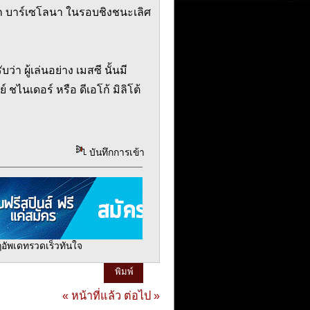
าก บาร์เซโลนา ในรอบชิงชนะเลิศ
ว่า ผู้เล่นอย่าง เมสซี นั้นมี
ไนเดอร์ หรือ ดีเอโก้ มิลิโต้
บันทึกการเข้า
ัพเดทรวดเร็วทันใจ
พิมพ์
« หน้าที่แล้ว
ต่อไป »