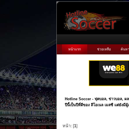
หน้าแรก
ช่วยเหลือ
ค้นห
Hotline Soccer - ฟุตบอล, ข่าวบอล, 
ปีนี้เป็นปีที่ดีของ ลีโอเนล เมสซี แต่ยังม
หน้า: [
1
]