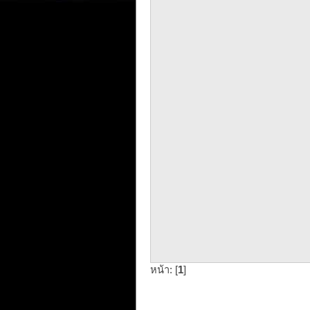
หน้า: [
1
]