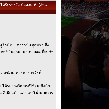
ควรได้รับรางวัล บัลลงดอร์ (อ่าน
ูริญโญ่ แห่งราชันชุดขาว ซึ่ง
ลลงดอร์ ในฐานะนักเตะยอดเยี่ยมว่า
ลายคนซึ่งสมควรแก่รางวัลนี้
ด้รับรางวัลสองปีซ้อน ซึ่งนัก
ส อิเนียสต้า และ ชาบี นั้นสมควร