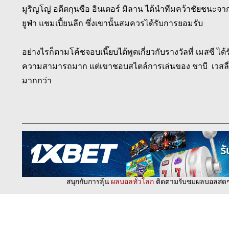
มูริญโญ่ อดีตกุนซือ อินเตอร์ มิลาน ได้นำทีมคว้าชัยชนะจ
ยูฟ่า แชมเปี้ยนลีก ซึ่งเขานั้นสมควรได้รับการยอมรับ
อย่างไรก็ตามโค้ชจอบเนี๊ยบได้พูดเกี่ยวกับรางวัลที่ เมสซี ได้รับ
ความสามารถมาก แต่เขาชอบสไตล์การเล่นของ ชาบี เวสลี่ย์ ช
มากกว่า
สนุกกับการลุ้น
ผลบอลทั่วโลก
ติดตามรับชมผลบอลสดๆอ