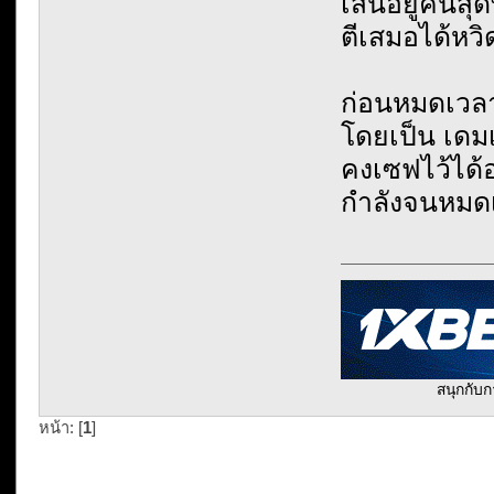
เส้นอยู่คนสุ
ตีเสมอได้หวิ
ก่อนหมดเวลา 3
โดยเป็น เดมเบ
คงเซฟไว้ได้
กำลังจนหมดเ
สนุกกับก
หน้า: [
1
]