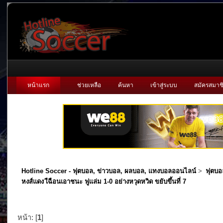
หน้าแรก
ช่วยเหลือ
ค้นหา
เข้าสู่ระบบ
สมัครสมาช
Hotline Soccer - ฟุตบอล, ข่าวบอล, ผลบอล, แทงบอลออนไลน์
>
ฟุตบอ
หงส์แดง เืฉือนเอาชนะ ฟูแล่ม 1-0 อย่างหวุดหวิด ขยับขึ้นที่ 7
หน้า: [
1
]