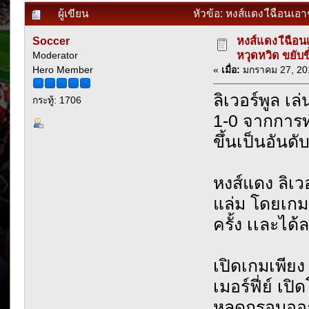
ผู้เขียน
หัวข้อ: หงส์แดง เืฉือนเอา
Soccer
หงส์แดง เืฉือน
หวุดหวิด ขยับขึ้
Moderator
Hero Member
«
เมื่อ:
มกราคม 27, 201
ลิเวอร์พูล เ
กระทู้: 1706
1-0 จากการท
ขึ้นเป็นอันดับ
หงส์แดง ลิเว
แล่ม โดยเกมน
ครั้ง เเละได้
เปิดเกมเพียง 
เมอร์ฟี่ย์ เป
หลุดกรอบออ