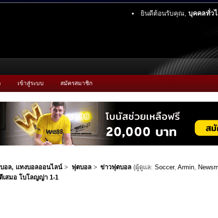
ยินดีต้อนรับคุณ,
บุคคลทั่ว
า
เข้าสู่ระบบ
สมัครสมาชิก
ผลบอล, แทงบอลออนไลน์
>
ฟุตบอล
>
ข่าวฟุตบอล
(ผู้ดูแล:
Soccer
,
Armin
,
Newsm
ล่ตีเสมอ โบโลญญ่า 1-1