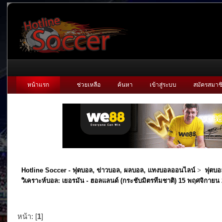
หน้าแรก
ช่วยเหลือ
ค้นหา
เข้าสู่ระบบ
สมัครสมาช
Hotline Soccer - ฟุตบอล, ข่าวบอล, ผลบอล, แทงบอลออนไลน์
>
ฟุตบอ
วิเคราะห์บอล: เยอรมัน - ฮอลแลนด์ (กระชับมิตรทีมชาติ) 15 พฤศจิกายน
หน้า: [
1
]