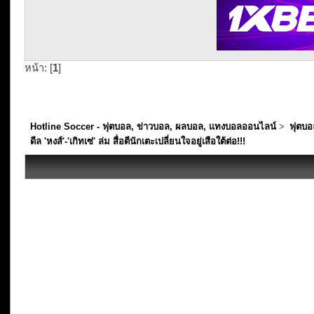
หน้า: [
1
]
Hotline Soccer - ฟุตบอล, ข่าวบอล, ผลบอล, แทงบอลออนไลน์
>
ฟุตบอ
ดีล 'หงส์'-'เกิทเซ่' ล่ม สื่อตีนักเตะเปลี่ยนใจอยู่เสือใต้ต่อ!!!