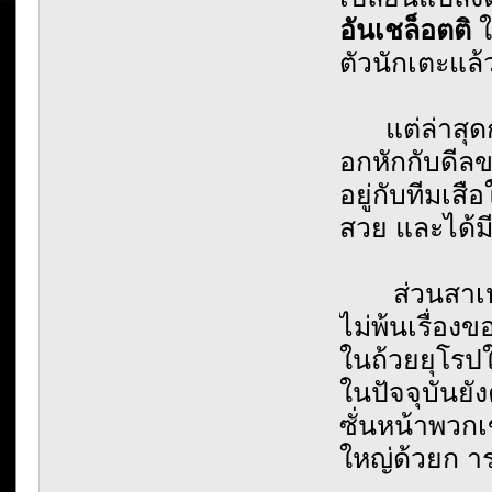
อันเชล็อตติ
ใ
ตัวนักเตะแล้
แต่ล่าสุดกล
อกหักกับดีล
อยู่กับทีมเสื
สวย และได้ม
ส่วนสาเหตุท
ไม่พ้นเรื่อ
ในถ้วยยุโร
ในปัจจุบันยั
ซั่นหน้าพวกเ
ใหญ่ด้วยก 