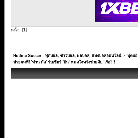
หน้า: [
1
]
Hotline Soccer - ฟุตบอล, ข่าวบอล, ผลบอล, แทงบอลออนไลน์
>
ฟุตบอ
ช่วยผมที! 'ฟาน กัล' รับเชียร์ 'ปืน' หมดใจหวังช่วยดับ 'เรือ'!!!