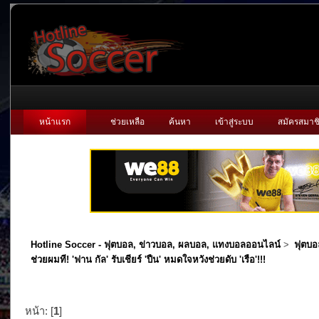
หน้าแรก
ช่วยเหลือ
ค้นหา
เข้าสู่ระบบ
สมัครสมาช
Hotline Soccer - ฟุตบอล, ข่าวบอล, ผลบอล, แทงบอลออนไลน์
>
ฟุตบอ
ช่วยผมที! 'ฟาน กัล' รับเชียร์ 'ปืน' หมดใจหวังช่วยดับ 'เรือ'!!!
หน้า: [
1
]