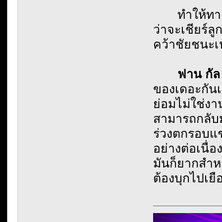
ทำให้ทา
ว่าจะเชียร์ล
คว้าชัยชนะเห
ฟาน กัล
ของเดอะกันเน
ย่อมไม่ใช่ง
สามารถกลับมา
ร่วงตกรอบแชม
อย่างต่อเนื่อ
มันก็ยากสำหร
ต้องบุกไปเย