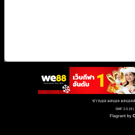
ข่าวบอล ผลบอล ผลบอลสด
SMF 2.0.19
|
Flagrant by
C