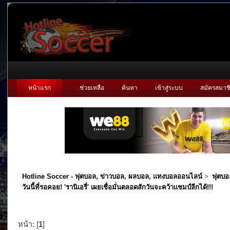
หน้าแรก
ช่วยเหลือ
ค้นหา
เข้าสู่ระบบ
สมัครสมาช
Hotline Soccer - ฟุตบอล, ข่าวบอล, ผลบอล, แทงบอลออนไลน์
>
ฟุตบอ
วันนี้ที่รอคอย! 'รานิเอรี่' เผยเชื่อมั่นตลอดสักวันจะคว้าแชมป์ลีกได้!!!
หน้า: [
1
]