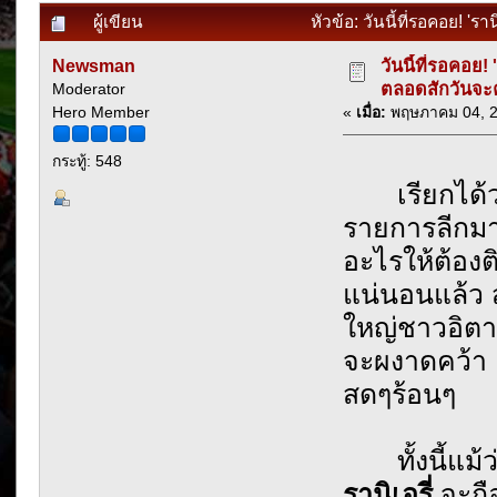
ผู้เขียน
หัวข้อ: วันนี้ที่รอคอย! 'ร
Newsman
วันนี้ที่รอคอย! '
ตลอดสักวันจะค
Moderator
Hero Member
«
เมื่อ:
พฤษภาคม 04, 2
กระทู้: 548
เรียกได้ว่า
รายการลีกมา
อะไรให้ต้องต
แน่นอนแล้ว
ใหญ่ชาวอิตา
จะผงาดคว้า
สดๆร้อนๆ
ทั้งนี้แม้ว
รานิเอรี่
จะถือ