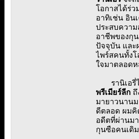
โอกาสได้ร่ว
อาทิเช่น อินเ
ประสบความสำ
อาชีพของกุน
ปัจจุบัน และ
ไพร์สคนทั้งโ
ใจมาตลอดหลา
รานิเอรี่ได
พรีเมียร์ลีก
ถึ
มายาวนานมาก
ดีตลอด ผมคิ
อดีตที่ผ่านมา
กุนซือคนเดิม