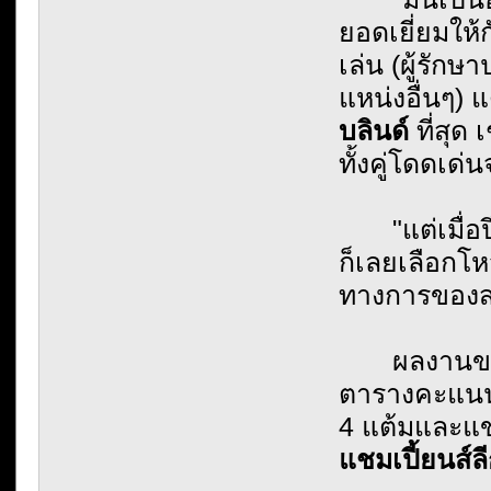
ยอดเยี่ยมให้
เล่น (ผู้รักษ
แหน่งอื่นๆ)
บลินด์
ที่สุด 
ทั้งคู่โดดเด่น
"แต่เมื่อปี
ก็เลยเลือกโ
ทางการของส
ผลงานของทีม
ตารางคะแนน ม
4 แต้มและแข่
แชมเปี้ยนส์ล