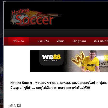
หน้าแรก
ช่วยเหลือ
ค้นหา
เข้าสู่ระบบ
สมัครสมาช
Hotline Soccer - ฟุตบอล, ข่าวบอล, ผลบอล, แทงบอลออนไลน์
>
ฟุตบอ
มีเหตุผล! 'รูนี่ย์' แจงเหตุไม่เลือก 'เด เกอา' ยอดแข้งผีแห่งปี!!!
หน้า: [
1
]