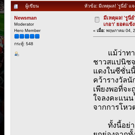
ผู้เขียน
หัวข้อ: มีเหตุผล! 'รูนี่ย์'
Newsman
มีเหตุผล! 'รูนี่
เกอา' ยอดแข้งผ
Moderator
Hero Member
«
เมื่อ:
พฤษภาคม 04, 2
กระทู้: 548
แม้ว่าทา
ชาวสแปนิชจะ
แดงในซีซั่น
คว้ารางวัลนั
เพียงพอที่จะ
ใจลงคะแนนโห
จากการโหวตข
ทั้งนี้อย่างท
ยกย่องจากทั