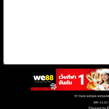
ข่าวบอล ผลบอล ผลบอลสด
SMF 2.0.19
|
Flagrant by
C