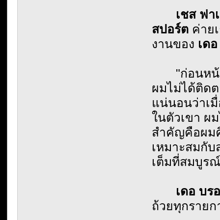
เชส ฟา
สปอร์ต
ค่ายเ
งานของ
เดอ
"ก่อนหน้านี
ผมไม่ได้ติดต
แน่นอนว่าเมื
ในตัวเขา ผมไ
สำคัญคือผมค
เหมาะสมกับส
เต็มที่สมบูรณ์
เดอ บรอ
ถ้วยทุกรายกา