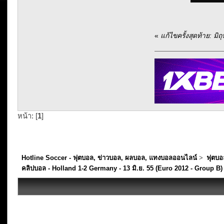
«
แก้ไขครั้งสุดท้าย: ม
หน้า: [
1
]
Hotline Soccer - ฟุตบอล, ข่าวบอล, ผลบอล, แทงบอลออนไลน์
>
ฟุตบอ
คลิปบอล - Holland 1-2 Germany - 13 มิ.ย. 55 (Euro 2012 - Group B)