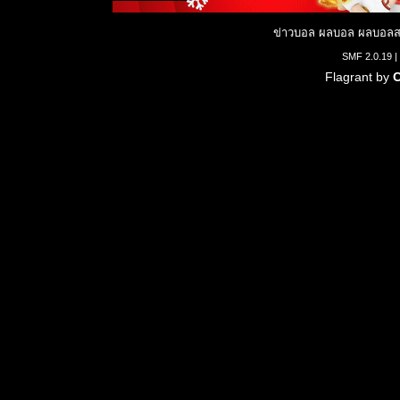
ข่าวบอล ผลบอล ผลบอลสด
SMF 2.0.19
|
Flagrant by
C