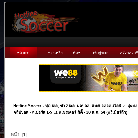
หน้าแรก
ช่วยเหลือ
ค้นหา
เข้าสู่ระบบ
สมัครสมาช
Hotline Soccer - ฟุตบอล, ข่าวบอล, ผลบอล, แทงบอลออนไลน์
>
ฟุตบอ
คลิปบอล - สเปอร์ส 1-5 แมนเชสเตอร์ ซิตี้ - 28 ส.ค. 54 (พรีเมียร์ลีก)
หน้า: [
1
]