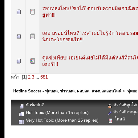
รอบทลงโทษ! 'ซาโก้' ตอบรับความผิดกรณีต
ยูฟ่า!!!
เดอ บรอยน์ไหน? 'เชส' เผยไม่รู้จัก 'เดอ บรอย
นักเตะโยกซบเรือ!!!
คู่แข่งเพียบ! เอเย่นต์เผยไม่ได้มีแค่หงส์ที่สนใ
เตอร์'!!!
หน้า: [
1
]
2
3
...
681
Hotline Soccer - ฟุตบอล, ข่าวบอล, ผลบอล, แทงบอลออนไลน์
>
ฟุตบอ
หัวข้อปกติ
หัวข้อที่ถูกใส
หัวข้อติดหมุด
Hot Topic (More than 15 replies)
โพลล์
Very Hot Topic (More than 25 replies)