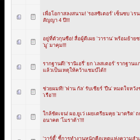
เพื่อโอกาสลงสนาม! 'รอสซิเตอร์' เซ็นซบ 'เรน
สัญญา 4 ปี!!!
อยู่ที่ตัวกุนซือ! สื่อผู้ดีเผย 'วาราน' พร้อมย้า
'มู' มาคุม!!!
รากฐานดี! 'รานิเอรี่' ยก 'เลสเตอร์' รากฐานแกร
แล้วเป็นเหตุให้คว้าแชมป์ได้!!
ช่วยผมที! 'ฟาน กัล' รับเชียร์ 'ปืน' หมดใจหวัง
'เรือ'!!!
ใกล้ชัดเจน! ผอ.ยูเว่ เผยเตรียมคุย 'มาดริด' ถ
อนาคต 'โมราต้า'!!!
'วาร์ดี้' ชี้การทำงานหนักคือเหตุแห่งความสำ