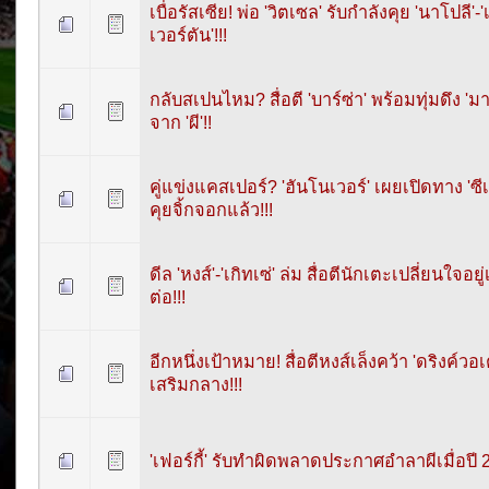
เบื่อรัสเซีย! พ่อ 'วิตเซล' รับกำลังคุย 'นาโปลี'-
เวอร์ตัน'!!!
กลับสเปนไหม? สื่อตี 'บาร์ซ่า' พร้อมทุ่มดึง 'มา
จาก 'ผี'!!
คู่แข่งแคสเปอร์? 'ฮันโนเวอร์' เผยเปิดทาง 'ซีเ
คุยจิ้กจอกแล้ว!!!
ดีล 'หงส์'-'เกิทเซ่' ล่ม สื่อตีนักเตะเปลี่ยนใจอยู่
ต่อ!!!
อีกหนึ่งเป้าหมาย! สื่อตีหงส์เล็งคว้า 'ดริงค์วอเ
เสริมกลาง!!!
'เฟอร์กี้' รับทำผิดพลาดประกาศอำลาผีเมื่อปี 2