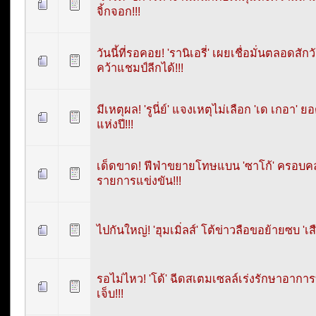
จิ้กจอก!!!
วันนี้ที่รอคอย! 'รานิเอรี่' เผยเชื่อมั่นตลอดสัก
คว้าแชมป์ลีกได้!!!
มีเหตุผล! 'รูนี่ย์' แจงเหตุไม่เลือก 'เด เกอา' ย
แห่งปี!!!
เด็ดขาด! ฟีฟ่าขยายโทษแบน 'ซาโก้' ครอบคล
รายการแข่งขัน!!!
ไปกันใหญ่! 'ฮุมเมิ่ลส์' โต้ข่าวลือขอย้ายซบ 'เสือ
รอไม่ไหว! 'โด้' ฉีดสเตมเซลล์เร่งรักษาอากา
เจ็บ!!!