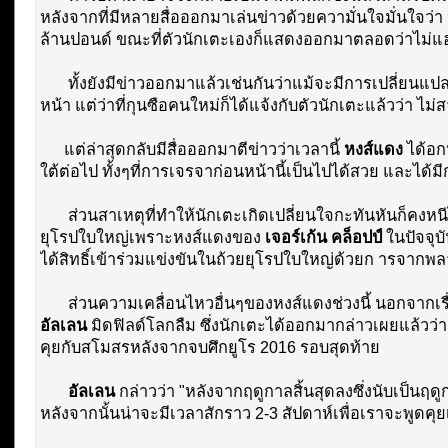
หลังจากที่มีหลายสื่อออกมาเล่นข่าวด้วยความั่นใจมั่นใจว่
ล้านปอนด์ ขณะที่ตัวนักเตะเองก็แสดงออกมาตลอดว่าไม่แฮปปี้
ทั้งยังมีข่าวออกมาแล้วเช่นกันว่าแม้จะมีการเปลี่ยนแป
หน้า แต่ว่าที่กุนซือคนใหม่ก็ได้แจ้งกับตัวนักเตะแล้วว่า ไ
แต่ล่าสุดกลับมีสื่อออกมาตีข่าวว่าเวลานี้
หงส์แดง
ได้อก
ใต้ต่อไป ทั้งๆที่การเจรจาก่อนหน้านี้เป็นไปได้สวย และได้
ส่วนสาเหตุที่ทำให้นักเตะเกิดเปลี่ยนใจกะทันหันก็คงหน
ยุโรปใบใหญ่เพราะหงส์แดงของ
เจอร์เก้น คล็อปป์
ในปัจจุบ
ได้สิทธิ์เข้าร่วมแข่งขันในถ้วยยุโรปใบใหญ่ด้วยก ารจากพ
ส่วนความเคลื่อนไหวอื่นๆของหงส์แดงช่วงนี้ นอกจากเรื่
อัลเลน
มิดฟิลด์โลกลืม ซึ่งนักเตะได้ออกมากล่าวเผยแล้ว
คุยกับสโมสรหลังจากจบศึกยูโร 2016 รอบสุดท้าย
อัลเลน
กล่าวว่า "หลังจากฤดูกาลสิ้นสุดลงซึ่งนับเป็นฤด
หลังจากนั้นน่าจะมีเวลาสักราว 2-3 สัปดาห์เพื่อเราจะพูดคุ