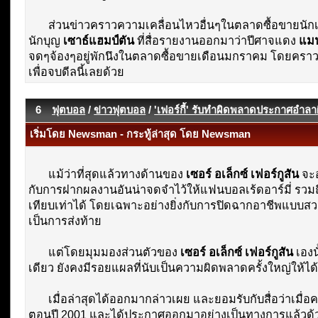
ส่วนข่าวคราวความเคลื่อนไหวอื่นๆในตลาดซื้อขายนักเต
นักบุญ
เซาธ์แฮมป์ตัน
ที่สื่อรายงานออกมาว่าปีศาจแดง
แมน
จดๆจ้องๆอยู่พักนึงในตลาดซื้อขายเดือนมกราคม โดยคราวนี
เพื่อจบดีลนี้เลยด้วย
6
ฟุตบอล
/
ข่าวฟุตบอล
/
'เฟอร์กี้' รับทำผิดพลาดประกาศอำลาผี
เริ่มโดย
Newsman
- กระทู้ล่าสุด โดย
Newsman
แม้ว่าที่สุดแล้วทางด้านของ
เซอร์ อเล็กซ์ เฟอร์กูสัน
จะอ
กับการฝากผลงานอันน่าจดจำไว้ให้แฟนบอลเร้ดอาร์มี่ รวมถ
เทียบเท่าได้ โดยเฉพาะอย่างยิ่งกับการปิดฉากอาชีพแบบ
เป็นการส่งท้าย
แต่โดยมุมมองส่วนตัวของ
เซอร์ อเล็กซ์ เฟอร์กูสัน
เองน
เดียว ยังคงมีรอยแผลที่นับเป็นความผิดพลาดครั้งใหญ่ให้ได
เมื่อล่าสุดได้ออกมากล่าวเผย และยอมรับกับสื่อว่าเมื่อค
ตอนปี 2001 และได้ประกาศออกมาอย่างเป็นทางการแล้วด้ว