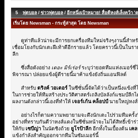
5
ฟุตบอล
/
ข่าวฟุตบอล
/
อีกหนึ่งเป้าหมาย! สื่อตีหงส์เล็งคว้า '
เริ่มโดย
Newsman
- กระทู้ล่าสุด โดย
Newsman
ดูท่าทีแล้วน่าจะมีการยกเครื่องทีมใหม่จริงๆงานนี้สำห
เชื่อมโยงกับนักเตะฝีเท้าดีอีกรายแล้ว โดยคราวนี้เป็นใน
ลีก
ซึ่งสื่อดังอย่าง
เดอะ มิร์เร่อร์
ระบุว่ายอดทีมแห่งเมอร์ซี่
พิจารณา ปล่อยแข้งผู้ดีรายนี้มาค้าแข้งยังถิ่นแอนฟิลด์
สำหรับ
ดริงค์ วอเตอร์
ในซีซั่นนี้จัดได้ว่าเป็นหนึ่งแข้
ในการช่วยให้ทีมสร้างประวัติศาสตร์เถลิงบัลลังก์แชมป์ลีกไ
ผลงานดังกล่าวนี้เองที่ทำให้
เจอร์เก้น คล็อปป์
นายใหญ่หงส์แ
อย่างไรก็ตามความพยายามจะดึงนักเตะไปร่วมทีมครั้งน
อย่างที่ทราบกันดีว่าหงส์แดงในซีซั่นหน้าจะไม่ได้สิทธิ์เ
ให้กับ
เซบีญ่า
ในนัดชิงถ้วย
ยูโรป้าลีก
อีกทั้งในเบื้องต้น
เคลา
แข้งกำลังสำคัญออกจากทีมในซัมเมอร์นี้