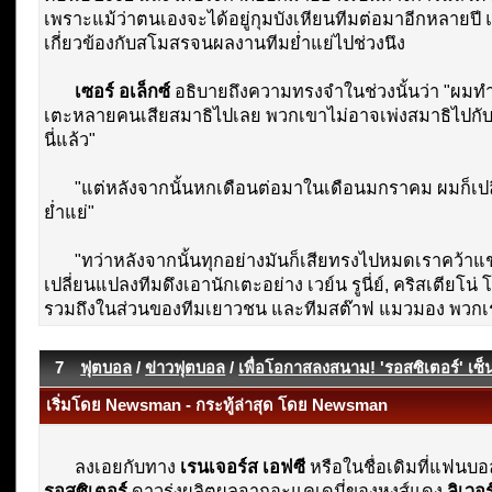
เพราะแม้ว่าตนเองจะได้อยู่กุมบังเหียนทีมต่อมาอีกหลายปี
เกี่ยวข้องกับสโมสรจนผลงานทีมย่ำแย่ไปช่วงนึง
เซอร์ อเล็กซ์
อธิบายถึงความทรงจำในช่วงนั้นว่า "ผมท
เตะหลายคนเสียสมาธิไปเลย พวกเขาไม่อาจเพ่งสมาธิไปกับเกม
นี่แล้ว"
"แต่หลังจากนั้นหกเดือนต่อมาในเดือนมกราคม ผมก็เปลี
ย่ำแย่"
"ทว่าหลังจากนั้นทุกอย่างมันก็เสียทรงไปหมดเราคว้าแชม
เปลี่ยนแปลงทีมดึงเอานักเตะอย่าง เวย์น รูนี่ย์, คริสเตียโน่ 
รวมถึงในส่วนของทีมเยาวชน และทีมสต๊าฟ แมวมอง พวกเรากล
7
ฟุตบอล
/
ข่าวฟุตบอล
/
เพื่อโอกาสลงสนาม! 'รอสซิเตอร์' เซ็น
เริ่มโดย
Newsman
- กระทู้ล่าสุด โดย
Newsman
ลงเอยกับทาง
เรนเจอร์ส เอฟซี
หรือในชื่อเดิมที่แฟนบอลท
รอสซิเตอร์
ดาวรุ่งผลิตผลจากอะแคเดมี่ของหงส์แดง
ลิเวอร