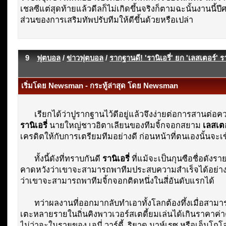
เชลซีแต่สุดท้ายแล้วดีลก็ไม่เกิดขึ้นจริงก็ตามฉะนั้นงานนี้
ส่วนของการเสริมทัพปรับทีมให้ดีขึ้นด้วยหรือเปล่า
9
ฟุตบอล
/
ข่าวฟุตบอล
/
รากฐานดี! 'รานิเอรี่' ยก 'เลสเตอร์' 
เริ่มโดย
Newsman
- กระทู้ล่าสุด โดย
Newsman
เรียกได้ว่าปูรากฐานไว้ดีอยู่แล้วจึงง่ายต่อการสานต่อ
รานิเอรี่
นายใหญ่ชาวอิตาเลียนของทีมจิ้กจอกสยาม
เลสเตอร
เครดิตให้กับการเตรียมทีมอย่างดี ก่อนหน้าที่ตนเองนั้นจะเ
ทั้งนี้ดังที่ทราบกันดี
รานิเอรี่
ที่แม้จะเป็นกุนซือชื่อดังร
คาดหวังว่าเขาจะสามารถพาทีมประสบความสำเร็จได้อย่างสู
ว่าเขาจะสามารถพาทีมจิ้กจอกติดหนึ่งในสี่อันดับแรกได้
ทว่าผลงานที่ออกมากลับทำเอาทั้งโลกต้องทึ้งเมื่อสาม
เตะหลายรายในถิ่นคิงพาวเวอร์สเตดี้ยมเล่นได้เกินราคาค่าต
ไม่ว่าจะในรายของ เจมี่ วาร์ดี้, ริยาด มาห์เรซ หรือเอ็นโกโล