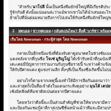
"สำหรับ
นาโปลี
นั้นเป็นหนึ่งทีมยักษ์ใหญ่ที่มีเกียรต
รู้จักกันดี ดังนั้นแน่นอนล่ะว่าแม้พวกเขาไม่ได้นำเสนออ
ย้ายไปที่นั่นย่อมหมายถึงการไปเล่นให้กับหนึ่งทีมยักษ์ใหญ่
2
ฟุตบอล
/
ข่าวฟุตบอล
/
กลับสเปนไหม? สื่อตี 'บาร์ซ่า' พร้อมทุ่
เริ่มโดย
Newsman
- กระทู้ล่าสุด โดย
Newsman
กลายเป็นอีกหนึ่งแข้งที่ต้องจับตาดูอนาคตในช่วงซัมเมอร
แดงหลังจากที่กุนซือ
โจเซ่ มูริญโญ่
ได้เข้ารับหน้าที่กุมบั
เตะเคยมีปัญหาการร่วมงานกับกุนซือรายนี้ ระหว่างค้าแข้งอย
ให้กับปีศาจแดง คู่แข่งร่วมลีก ทั้งๆที่เป็นเรื่องซึ่งเกิดขึ้น
อย่างไรก็ตามจากเหตุนี้เองทำให้มีการลือกันออกมาว่า น
และล่าสุดก็เป็นสื่อเจ้าดังในแดนกระทิงดุอย่าง
มุนโด้ เดปอ
เซ้งมิดฟิลด์ทีมชาติสเปนต่อจากปีศาจแดง
โดยหวังว่าดีลนี้จะเป็นส่วนสำคัญที่ช่วยให้พวกเขามีควา
และป้องกันแชมป์ลาลีกาสเปนซีซั่นหน้าแม้ว่าทีมจะมีสาม