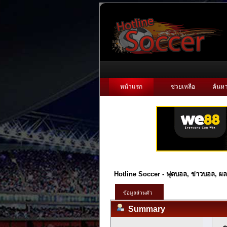
หน้าแรก
ช่วยเหลือ
ค้นห
Hotline Soccer - ฟุตบอล, ข่าวบอล, 
ข้อมูลส่วนตัว
Summary