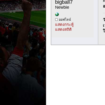
ก
bigball7 
อ
Newbie
ออฟไลน์
ว
แสดงกระทู้
เ
แสดงสถิติ
ใ