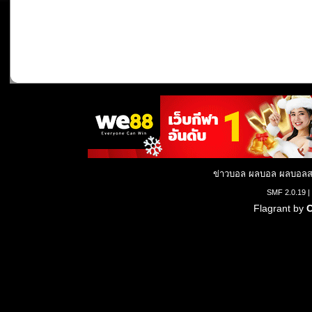
ข่าวบอล ผลบอล ผลบอลสด
SMF 2.0.19
|
Flagrant by
C