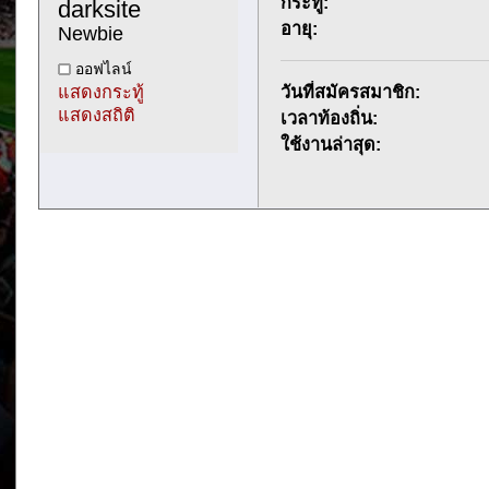
กระทู้:
darksite 
อายุ:
Newbie
ออฟไลน์
แสดงกระทู้
วันที่สมัครสมาชิก:
แสดงสถิติ
เวลาท้องถิ่น:
ใช้งานล่าสุด: