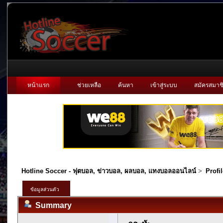
หน้าแรก
ช่วยเหลือ
ค้นหา
เข้าสู่ระบบ
สมัครสมาช
Hotline Soccer - ฟุตบอล, ข่าวบอล, ผลบอล, แทงบอลออนไลน์
>
Profil
ข้อมูลส่วนตัว
Summary